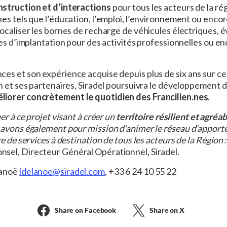
struction et d’interactions
pour tous les acteurs de la ré
s tels que l’éducation, l’emploi, l’environnement ou encore 
ocaliser les bornes de recharge de véhicules électriques, év
ones d’implantation pour des activités professionnelles ou
s et son expérience acquise depuis plus de six ans sur ce p
n et ses partenaires, Siradel poursuivra le développement 
liorer concrètement le quotidien des Francilien.nes
.
uer à ce projet visant à créer un
territoire résilient et agréab
 avons également pour mission d’animer le réseau d’apporte
e de services à destination de tous les acteurs de la Région :
sel, Directeur Général Opérationnel, Siradel.
lanoë
ldelanoe@siradel.com
, +33 6 24 10 55 22
Share on Facebook
Share on X