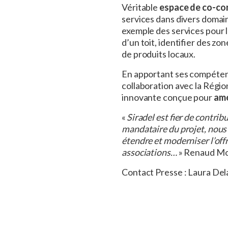
Véritable
espace de co-con
services dans divers domaine
exemple des services pour l
d’un toit, identifier des z
de produits locaux.
En apportant ses compétence
collaboration avec la Régio
innovante conçue pour
amé
«
Siradel est fier de contrib
mandataire du projet, nous
étendre et moderniser l’offr
associations…
» Renaud Mon
Contact Presse : Laura De