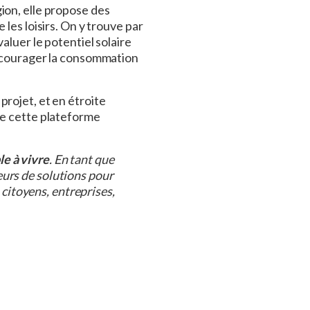
gion, elle propose des
les loisirs. On y trouve par
aluer le potentiel solaire
 encourager la consommation
rojet, et en étroite
de cette plateforme
le à vivre
. En tant que
urs de solutions pour
 citoyens, entreprises,